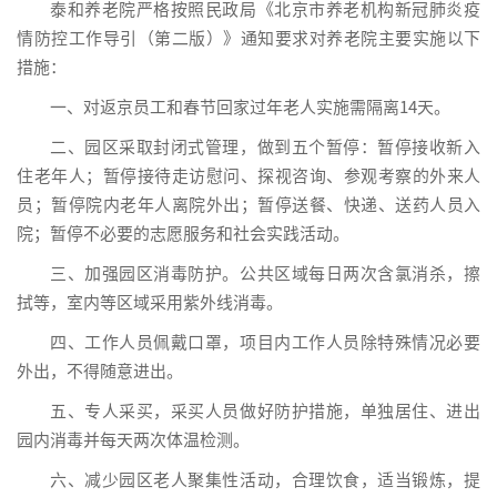
泰和养老院严格按照民政局《北京市养老机构新冠肺炎疫
情防控工作导引（第二版）》通知要求对养老院主要实施以下
措施：
一、对返京员工和春节回家过年老人实施需隔离14天。
二、园区采取封闭式管理，做到五个暂停：暂停接收新入
住老年人；暂停接待走访慰问、探视咨询、参观考察的外来人
员；暂停院内老年人离院外出；暂停送餐、快递、送药人员入
院；暂停不必要的志愿服务和社会实践活动。
三、加强园区消毒防护。公共区域每日两次含氯消杀，擦
拭等，室内等区域采用紫外线消毒。
四、工作人员佩戴口罩，项目内工作人员除特殊情况必要
外出，不得随意进出。
五、专人采买，采买人员做好防护措施，单独居住、进出
园内消毒并每天两次体温检测。
六、减少园区老人聚集性活动，合理饮食，适当锻炼，提