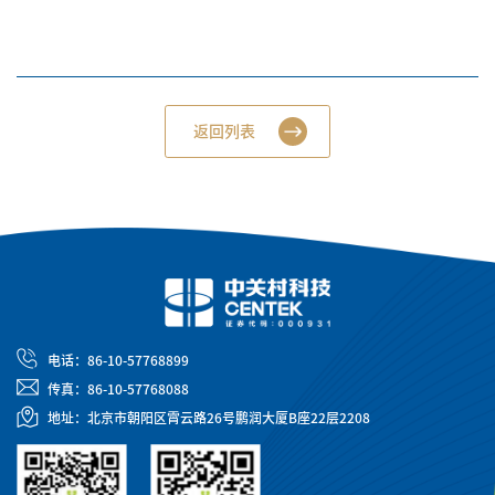
返回列表
电话：86-10-57768899
传真：86-10-57768088
地址：北京市朝阳区霄云路26号鹏润大厦B座22层2208