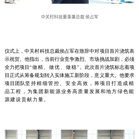
中关村科技董事兼总裁 侯占军
仪式上，中关村科技总裁侯占军在致辞中对项目首片浇筑表
示祝贺。他指出，当前行业竞争激烈、市场挑战加剧，必须
全力把项目
“做精、做优、做稳”
。此次首片浇筑标志着项
目正式从筹备规划转入实体施工新阶段，意义重大。他要求
项目团队
坚持精细管控、安全高效，将项目打造成精
品工程，为集团新能源业务高质量发展和地方绿色能
源建设贡献力量
。