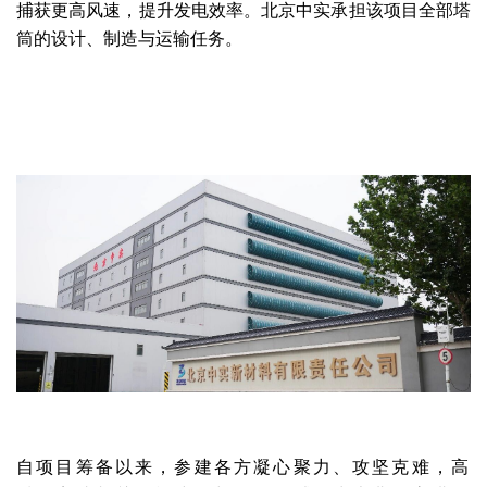
捕获更高风速，提升发电效率。北京中实承担该项目全部塔
筒的设计、制造与运输任务。
自项目筹备以来，参建各方凝心聚力、攻坚克难，高