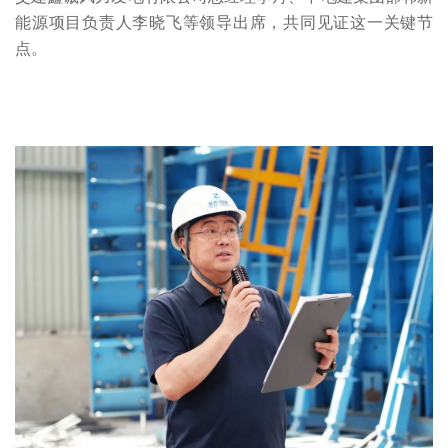
能源项目负责人李晓飞等领导出席，共同见证这一关键节
点。