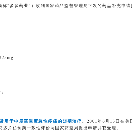
简称“多多药业”）收到国家药品监督管理局下发的药品补充申请批准
25mg
价。
常用于中度至重度急性疼痛的短期治疗
。2001年8月15日在美国由J
酚曲马多片仿制药一致性评价向国家药监局提出申请并获受理。