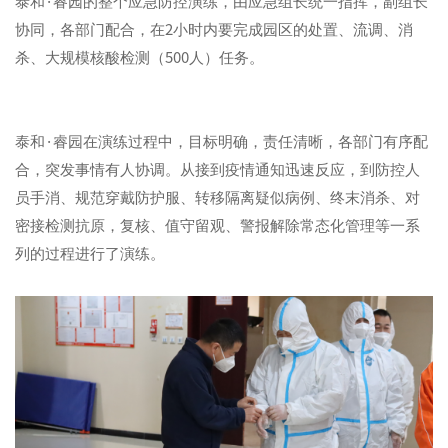
泰和
·
睿园的整个应急防控演练，由应急组长统一指挥，副组长
协同，各部门配合，在
2
小时内要完成园区的处置、流调、消
杀、大规模核酸检测（
500
人）任务。
泰和
·
睿园在演练过程中，目标明确，责任清晰，各部门有序配
合，突发事情有人协调。从接到疫情通知迅速反应，到防控人
员手消、规范穿戴防护服、转移隔离疑似病例、终末消杀、对
密接检测抗原，复核、值守留观、警报解除常态化管理等一系
列的过程进行了演练。