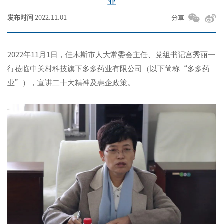
业
发布时间
2022.11.01
分享
2022
年
11
月
1
日，佳木斯市人大常委会主任、党组书记宫秀丽一
行莅临中关村科技旗下多多药业有限公司（以下简称
“
多多药
业
”
），宣讲二十大精神及惠企政策。