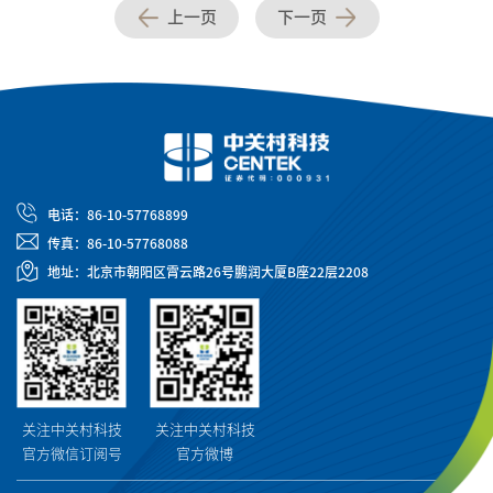
上一页
下一页
电话：86-10-57768899
传真：86-10-57768088
地址：北京市朝阳区霄云路26号鹏润大厦B座22层2208
关注中关村科技
关注中关村科技
官方微信订阅号
官方微博