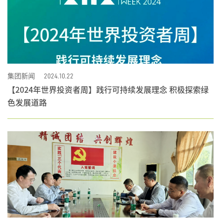
集团新闻
2024.10.22
【2024年世界投资者周】践行可持续发展理念 积极探索绿
色发展道路