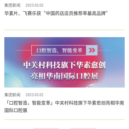
集团新闻
2023.03.02
华素片、飞赛乐获“中国药店店员推荐率最高品牌”
集团新闻
2023.03.02
「口腔智造，智能变革」中关村科技旗下华素愈创亮相华南
国际口腔展