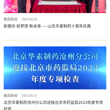
集团新闻
2023.04.20
新期许 新梦想 新未来——山东华素制药十周年庆典
集团新闻
2023.04.13
北京华素制药沧州分公司迎接北京市药监局2023年度专项
检查