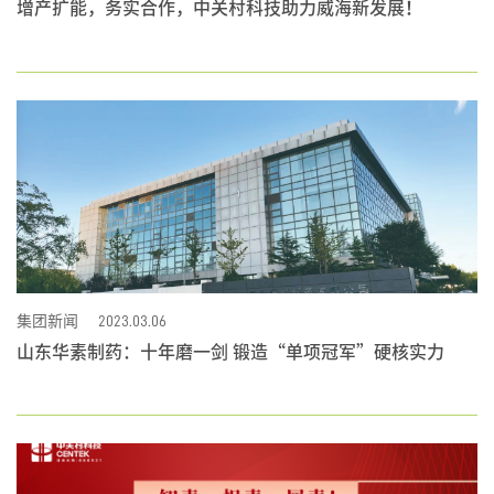
增产扩能，务实合作，中关村科技助力威海新发展！
集团新闻
2023.03.06
山东华素制药：十年磨一剑 锻造“单项冠军”硬核实力