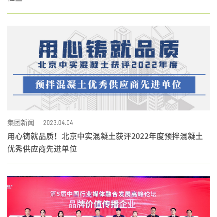
集团新闻
2023.04.04
用心铸就品质！北京中实混凝土获评2022年度预拌混凝土
优秀供应商先进单位