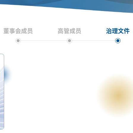
董事会成员
高管成员
治理文件